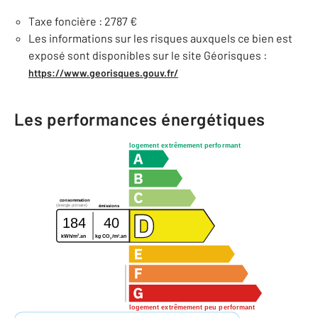
Taxe foncière : 2787 €
Les informations sur les risques auxquels ce bien est
exposé sont disponibles sur le site Géorisques :
https://www.georisques.gouv.fr/
Les performances énergétiques
logement extrêmement performant
consommation
(énergie primaire)
émissions
184
40
2
2
kWh/m
.an
kg CO
/m
.an
2
logement extrêmement peu performant