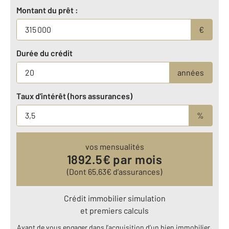
Montant du prêt :
€
Durée du crédit
années
Taux d'intérêt (hors assurances)
%
vos mensualités
1892.5
€ par mois
(Dont
65.63
€ d’assurances)
Crédit immobilier simulation
et premiers calculs
Avant de vous engager dans l’acquisition d’un bien immobilier,