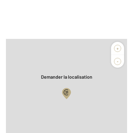
Afficher sur la carte :
+
Agence
Biens vendus
-
Demander la localisation
Vue globale
2
Surface totale : 130 m
2
Surface habitable : 130 m
2
Surface terrain : 252 m
Nombre de pièces : 7
[Voir le détail]